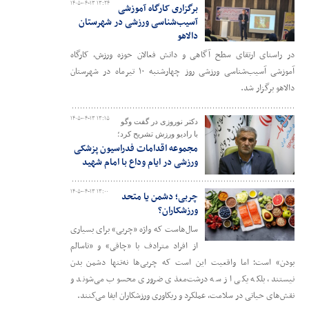
۱۴۰۵-۰۴-۱۳ ۱۳:۲۴
برگزاری کارگاه آموزشی
آسیب‌شناسی ورزشی در شهرستان
دالاهو
در راستای ارتقای سطح آگاهی و دانش فعالان حوزه ورزش، کارگاه
آموزشی آسیب‌شناسی ورزشی روز چهارشنبه ۱۰ تیرماه در شهرستان
دالاهو برگزار شد.
۱۴۰۵-۰۴-۱۳ ۱۳:۱۵
دکتر نوروزی در گفت وگو
با رادیو ورزش تشریح کرد؛
مجموعه اقدامات فدراسیون پزشکی
ورزشی در ایام وداع با امام شهید
۱۴۰۵-۰۴-۱۳ ۱۳:۰۰
چربی؛ دشمن یا متحد
ورزشکاران؟
سال‌هاست که واژه «چربی» برای بسیاری
از افراد مترادف با «چاقی» و «ناسالم
بودن» است؛ اما واقعیت این است که چربی‌ها نه‌تنها دشمن بدن
نیستند، بلکه یکی از سه درشت‌مغذی ضروری محسوب می‌شوند و
نقش‌های حیاتی در سلامت، عملکرد و ریکاوری ورزشکاران ایفا می‌کنند.