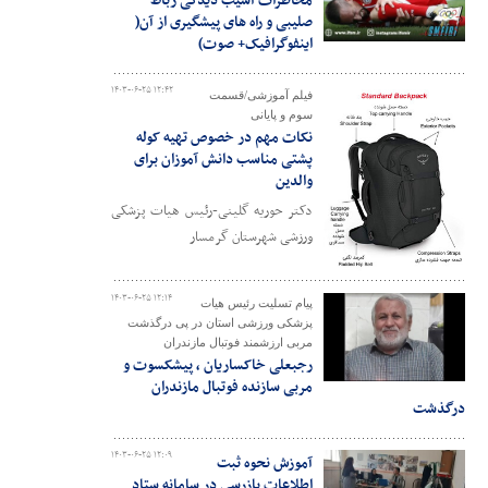
مخاطرات آسیب دیدگی رباط
صلیبی و راه های پیشگیری از آن(
اینفوگرافیک+ صوت)
۱۴۰۳-۰۶-۲۵ ۱۲:۴۲
فیلم آموزشی/قسمت
سوم و پایانی
نکات مهم در خصوص تهیه کوله
پشتی مناسب دانش آموزان برای
والدین
دکتر حوریه گلینی-رئیس هیات پزشکی
ورزشی شهرستان گرمسار
۱۴۰۳-۰۶-۲۵ ۱۲:۱۴
پیام تسلیت رئیس هیات
پزشکی ورزشی استان در پی درگذشت
مربی ارزشمند فوتبال مازندران
رجبعلی خاکساریان ، پیشکسوت و
مربی سازنده فوتبال مازندران
درگذشت
۱۴۰۳-۰۶-۲۵ ۱۲:۰۹
آموزش نحوه ثبت
اطلاعات بازرسی در سامانه ستاد