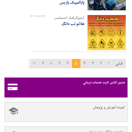
پارالمپیک پاریس
۱۴۰۳-۰۶-۱۷ ۱۴:۲۰
/اینفوگرافیک اختصاصی
علائم تب دانگ
قبلی
۱
۲
۳
۴
۵
۶
۷
۸
۹
۱۰
۱۱
بعدی
صدور آنلاین کارت خدمات درمانی
کمیته آموزش و پژوهش