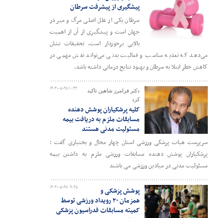
پیشگیری از پیشرفت سرطان
سرطان یکی از علل اصلی مرگ و میر در
جهان است و پیشگیری از آن از اهمیت
بالایی برخوردار است. تحقیقات نشان
می‌دهد که تغذیه مناسب و فعالیت بدنی می‌تواند نقش مهمی در
کاهش خطر ابتلا به سرطان و بهبود نتایج درمانی داشته باشد.
۱۴۰۳-۰۵-۲۸ ۱۰:۲۳
دکتر فرامرز شاهین تاکید
کرد
کلیه پرشکیاران پوشش دهنده
مسابقات ملزم به دریافت بیمه
مسئولیت مدنی هستند
سرپرست هیات پرشکی ورزشی استان چهار محال و بختیاری گفت :
پرشکیاران پوشش دهنده مسابقات ورزشی ملزم به داشتن بیمه
مسئولیت مدنی در میادین ورزشی می باشند
۱۴۰۳-۰۵-۲۸ ۰۹:۲۵
پوشش پزشکی و
همزمان ۲۰ رویداد ورزشی توسط
کمیته مسابقات فدراسیون پزشکی