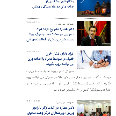
راهکارهای پیشگیری از
اضافه وزن در ماه مبارک رمضان
۱۴۰۲-۰۱-۰۹ ۱۲:۵۸
/صوت آموزشی/
دکتر عطارد تشریح کرد؛ شوک
انسولین چیست؟ خطر مصرف مواد
بسیار شیرین پیش از فعالیت ورزشی
۱۴۰۲-۰۱-۰۹ ۱۲:۵۶
افراد دارای فشار خون
خفیف و متوسط همراه با اضافه وزن
می توانند روزه بگیرند
مدیرکل دفتر بهبود تغذیه جامعه وزارت
بهداشت گفت: بیماران دچار فشار خون بالا در صورتی می توانند روزه
بگیرند که فشار(سیستولیک) کمتر از ۱۴۰ میلیمتر جیوه و
فشار(دیاستولیک) کمتر از ۸۰ میلیمتر جیوه باشد.
۱۴۰۲-۰۱-۰۹ ۱۲:۴۷
/صوت آموزشی/
دکتر عطارد در گفت وگو با رادیو
ورزش: ورزشکاران هرگز وعده سحری