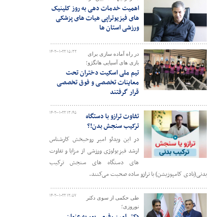
اهمیت خدمات دهی به روز کلینیک
های فیزیوتراپی هیات های پزشکی
ورزشی استان ها
۱۴۰۲-۰۱-۲۲ ۱۵:۳۲
در راه آماده سازی برای
بازی های آسیایی هانگژو؛
تیم ملی اسکیت دختران تحت
معاینات تخصصی و فوق تخصصی
قرار گرفتند
۱۴۰۲-۰۱-۲۲ ۱۳:۴۵
تفاوت ترازو با دستگاه
ترکیب سنجش بدن!؟
در این ویدئو امیر روحبخش کارشناس
ارشد فیزیولوژی ورزشی از مزایا و تفاوت
های دستگاه های سنجش ترکیب
بدنی(بادی کامپوزیشن) با ترازو ساده صحبت می‌کنند.
۱۴۰۲-۰۱-۲۲ ۱۲:۵۷
طی حکمی از سوی دکتر
نوروزی؛
دکتر امین رفیعی پور به عنوان