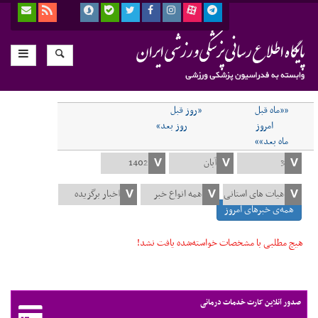
««ماه قبل
«روز قبل
امروز
روز بعد»
ماه بعد»»
همه‌ی خبرهای امروز
هیچ مطلبی با مشخصات خواسته‌شده یافت نشد!
صدور آنلاین کارت خدمات درمانی