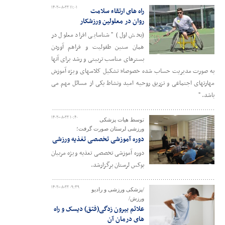
۱۴۰۲-۰۸-۲۲ ۱۱:۰۱
راه های ارتقاء سلامت
روان در معلولین ورزشکار
(بخش اول) " شناسایی افراد معلول در
همان سنین طفولیت و فراهم آوردن
بسترهای مناسب تربیتی و رشد برای آنها
به صورت مدیریت حساب شده خصوصا” تشکیل کلاسهای ویژه آموزش
مهارتهای اجتماعی و تزریق روحیه امید ونشاط یکی از مسائل مهم می
باشد. "
۱۴۰۲-۰۸-۲۲ ۱۰:۴۰
توسط هیات پزشکی
ورزشی لرستان صورت گرفت؛
دوره‌ آموزشی تخصصی تغذیه ورزشی
دوره آموزشی تخصصی تغذیه ویژه مربیان
بوکس لرستان برگزارشد.
۱۴۰۲-۰۸-۲۲ ۰۹:۳۹
/پزشکی ورزشی و رادیو
ورزش/
علائم بیرون زدگی(فتق) دیسک و راه
های درمان آن