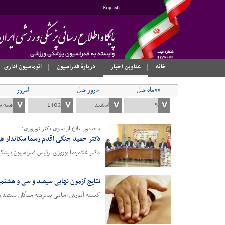
English
خانه
عناوین اخبار
دربارهٔ فدراسیون
اتوماسیون اداری
««ماه قبل
«روز قبل
امروز
با صدور ابلاغ از سوی دکتر نوروزی؛
دکتر حمید جنگی اقدم رسما سکاندار ه
دکتر غلامرضا نوروزی، رئیس فدراسیون پزشکی
نتایج آزمون نهایی سیصد و سی و هشتم
کمیته آموزش اسامی پذیرفته شدگان سیصد و 