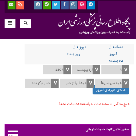
««ماه قبل
«روز قبل
امروز
روز بعد»
ماه بعد»»
همه‌ی خبرهای امروز
هیچ مطلبی با مشخصات خواسته‌شده یافت نشد!
صدور آنلاین کارت خدمات درمانی