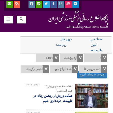
««ماه قبل
«روز قبل
امروز
روز بعد»
ماه بعد»»
همه‌ی خبرهای امروز
۱۴۰۳-۰۲-۰۵ ۱۶:۰۲
/هفته سلامت و ورزش /
فیلم آموزشی /
هنگام ورزش از ریختن زباله در
طبیعت خودداری کنیم