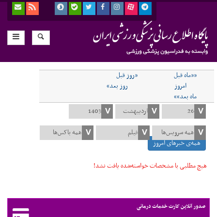
««ماه قبل
«روز قبل
امروز
روز بعد»
ماه بعد»»
همه‌ی خبرهای امروز
هیچ مطلبی با مشخصات خواسته‌شده یافت نشد!
صدور آنلاین کارت خدمات درمانی