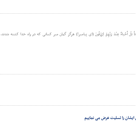
ِ أَمْواتاً بَلْ أَحْیاءٌ عِنْدَ رَبِّهِمْ یُرْزَقُونَ (ای پیامبر!) هرگز گمان مبر کسانی که در راه خدا کشته شد
ایشان را تسلیت عرض می نماییم