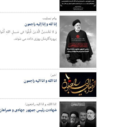
پیام تسلیت
‌إنا لله و إنا إلیه راجعون
وَ لا تَحْسَبَنَّ الَّذینَ قُتِلُوا فی سَبیلِ الله
پروردگارشان روزی داده می شوند.
/خبر/
انا الله و انا الیه راجعون
/انا االله و انا الیه راجعون/
شهادت رئیس جمهور جهادی و همراهان 