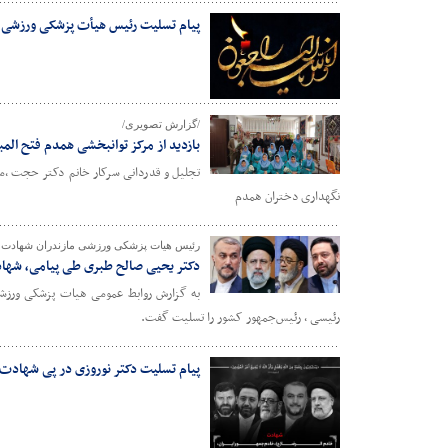
پیام تسلیت رئیس هیأت پزشکی ورزشی ا
/گزارش تصویری/
بازدید از مرکز توانبخشی همدم فتح المب
تجلیل و قدردانی سرکار خانم دکتر حجت ،م
نگهداری دختران همدم
رئیس هیات پزشکی ورزشی مازندران شهادت 
دکتر یحیی صالح طبری طی پیامی، شهاد
به گزارش روابط عمومی هیات پزشکی ورزشی 
رئیسی ، رئیس‌جمهور کشور را تسلیت گفت.
پیام تسلیت دکتر نوروزی در پی شهادت 