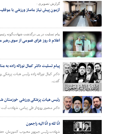
گزارش تصویری :
آزمون پیش نیاز ماساز ورزشی با موفقی
پیام تسلیت در پی درگذشت شهادت‌گونه رئیس
اعلام ۵ روز عزای عمومی از سوی رهبر معظم انقلاب اسلامی
پیام تسلیت دکتر کمال نوراله زاده به
دکتر کمال نوراله زاده رئیس هیات پزشکی و
گفت.
رئیس هیات پزشکی ورزشی خوزستان شه
دکتر منصور روزدار طی پیامی، شهادت آیت ا
انّا لله و انّا الیه راجعون
شهادت رئیس جمهور محبوب کشورمان، حضرت آ