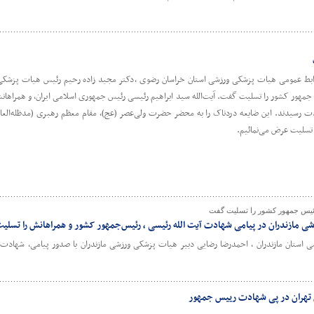
ونَ 🏴 به گزارش روابط عمومی هیات پزشکی ورزشی استان خراسان رضوی ،دکتر مجید زاده رحیم رئیس هیات پز
 جمهور کشور را تسلیت گفت. آیت‌الله سید ابراهیم رئیسی رئیس جمهوری اسلامی ایران، و همراها
دت رسیدند. این ضایعه دردناک را به محضر حضرت ولی‌عصر (عج)، مقام معظم رهبری (مدظله‌العا
 تسلیت عرض می‌نمائیم.
ئیس جمهور کشور را تسلیت گفت
ی مازندران در پیامی شهادت آیت الله رئیسی ، رئیس‌جمهور کشور و همراهانش را تسل
استان مازندران ، احمدرضا رضایی دبیر هیات پزشکی ورزشی مازندران با صدور پیامی، شهادت آ
 تهران در پی شهادت رییس جمهور