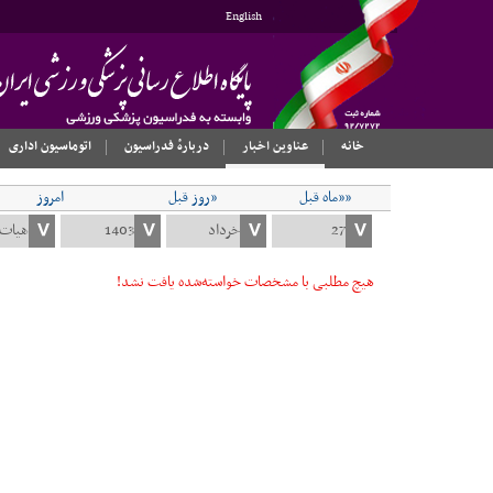
English
خانه
عناوین اخبار
دربارهٔ فدراسیون
اتوماسیون اداری
««ماه قبل
«روز قبل
امروز
هیچ مطلبی با مشخصات خواسته‌شده یافت نشد!