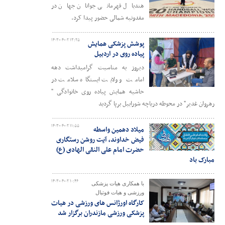
هندبال قهرمانی جوانان جهان در
مقدونیه شمالی حضور پیدا کرد.
۱۴۰۳-۰۴-۰۲ ۱۳:۲۵
پوشش پزشکی همایش
پیاده روی در اردبیل
دیروز به مناسبت گرامیداشت دهه
امامت و ولایت ایستگاه سلامت در
حاشیه همایش پیاده روی خانوادگی "
رهروان غدیر" در محوطه دریاچه شورابیل برپا گردید
۱۴۰۳-۰۴-۰۲ ۱۱:۵۵
میلاد دهمین واسطه
فیض خداوند، آیت روشن رستگاری
حضرت امام علی النقی الهادی (ع)
مبارک باد
۱۴۰۳-۰۴-۰۲ ۱۰:۴۶
با همکاری هیات پزشکی
ورزشی و هبات فوتبال
کارگاه اورژانس های ورزشی در هیات
پزشکی ورزشی مازندران برگزار شد