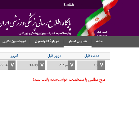
English
خانه
عناوین اخبار
دربارهٔ فدراسیون
اتوماسیون اداری
««ماه قبل
«روز قبل
امروز
هیچ مطلبی با مشخصات خواسته‌شده یافت نشد!