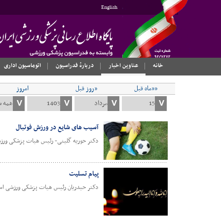
English
خانه
عناوین اخبار
دربارهٔ فدراسیون
اتوماسیون اداری
««ماه قبل
«روز قبل
امروز
آسیب های شایع در ورزش فوتبال
دکتر حوریه گلینی- رئیس هیات پزشکی ورز
پیام تسلیت
دکتر حیدریان رئیس هیات پزشکی ورزشی اس