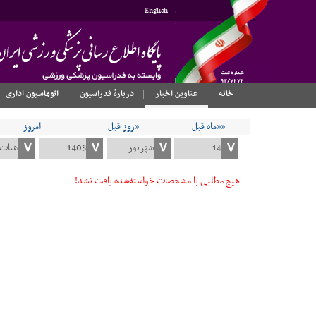
English
خانه
عناوین اخبار
دربارهٔ فدراسیون
اتوماسیون اداری
««ماه قبل
«روز قبل
امروز
هیچ مطلبی با مشخصات خواسته‌شده یافت نشد!