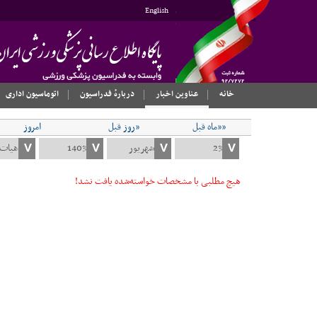
English
خانه
عناوین اخبار
دربارهٔ فدراسیون
اتوماسیون اداری
««ماه قبل
«روز قبل
امروز
هیچ مطلبی با مشخصات خواسته‌شده یافت نشد!