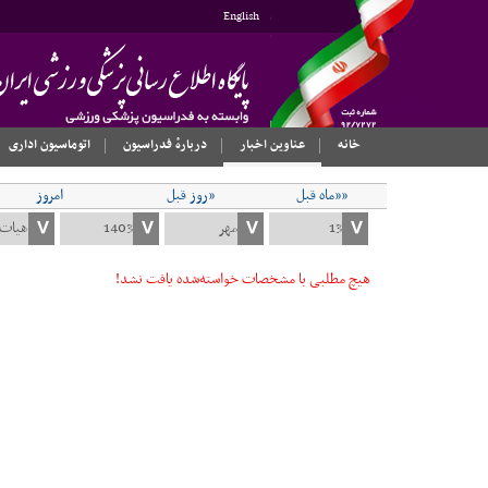
English
خانه
عناوین اخبار
دربارهٔ فدراسیون
اتوماسیون اداری
««ماه قبل
«روز قبل
امروز
هیچ مطلبی با مشخصات خواسته‌شده یافت نشد!