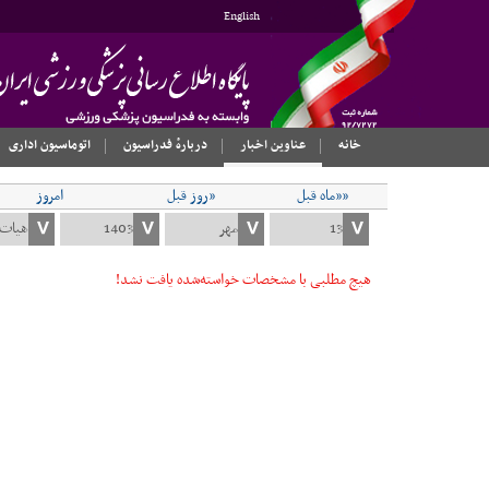
English
خانه
عناوین اخبار
دربارهٔ فدراسیون
اتوماسیون اداری
««ماه قبل
«روز قبل
امروز
هیچ مطلبی با مشخصات خواسته‌شده یافت نشد!