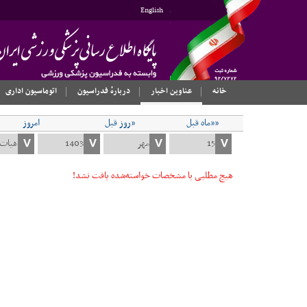
English
خانه
عناوین اخبار
دربارهٔ فدراسیون
اتوماسیون اداری
««ماه قبل
«روز قبل
امروز
هیچ مطلبی با مشخصات خواسته‌شده یافت نشد!