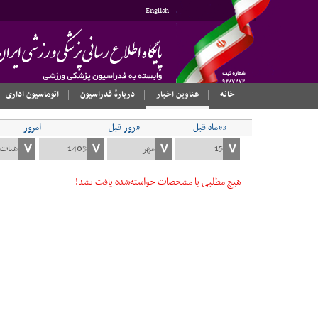
English
خانه
عناوین اخبار
دربارهٔ فدراسیون
اتوماسیون اداری
««ماه قبل
«روز قبل
امروز
هیچ مطلبی با مشخصات خواسته‌شده یافت نشد!