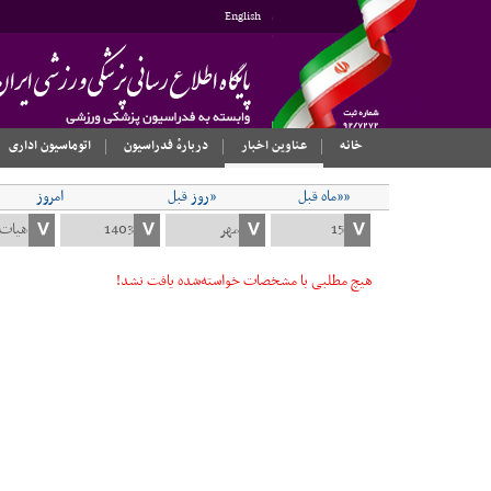
English
خانه
عناوین اخبار
دربارهٔ فدراسیون
اتوماسیون اداری
««ماه قبل
«روز قبل
امروز
هیچ مطلبی با مشخصات خواسته‌شده یافت نشد!