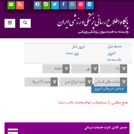
««ماه قبل
«روز قبل
امروز
روز بعد»
ماه بعد»»
همه‌ی خبرهای امروز
هیچ مطلبی با مشخصات خواسته‌شده یافت نشد!
صدور آنلاین کارت خدمات درمانی