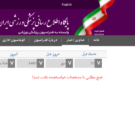
English
خانه
عناوین اخبار
دربارهٔ فدراسیون
اتوماسیون اداری
««ماه قبل
«روز قبل
امروز
هیچ مطلبی با مشخصات خواسته‌شده یافت نشد!