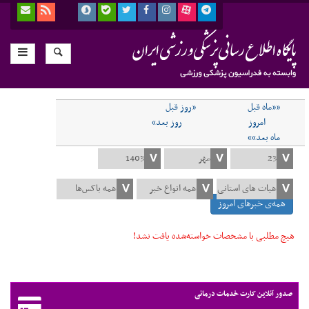
««ماه قبل
«روز قبل
امروز
روز بعد»
ماه بعد»»
همه‌ی خبرهای امروز
هیچ مطلبی با مشخصات خواسته‌شده یافت نشد!
صدور آنلاین کارت خدمات درمانی