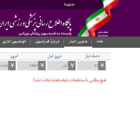
English
خانه
عناوین اخبار
دربارهٔ فدراسیون
اتوماسیون اداری
««ماه قبل
«روز قبل
امروز
هیچ مطلبی با مشخصات خواسته‌شده یافت نشد!