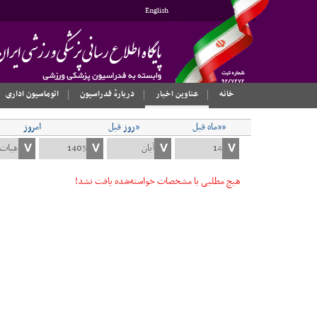
English
خانه
عناوین اخبار
دربارهٔ فدراسیون
اتوماسیون اداری
««ماه قبل
«روز قبل
امروز
هیچ مطلبی با مشخصات خواسته‌شده یافت نشد!