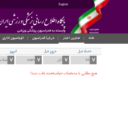
English
خانه
عناوین اخبار
دربارهٔ فدراسیون
اتوماسیون اداری
««ماه قبل
«روز قبل
امروز
هیچ مطلبی با مشخصات خواسته‌شده یافت نشد!