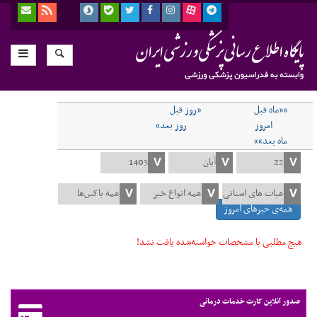
««ماه قبل
«روز قبل
امروز
روز بعد»
ماه بعد»»
همه‌ی خبرهای امروز
هیچ مطلبی با مشخصات خواسته‌شده یافت نشد!
صدور آنلاین کارت خدمات درمانی