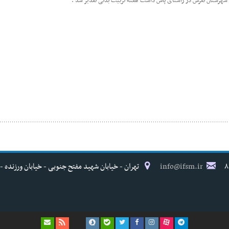
ی شهرستان تفرش در راستای پاس داشت هفته تربیت بدنی تقدیر شد .
info@ifsm.ir
تهران - خیابان شهید مفتح جنوبی - خیابان ورزنده - پلاک ۱۷ - فدراسیون پزش