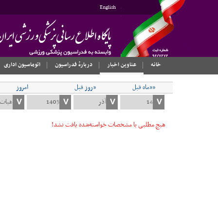
English
خانه
عناوین اخبار
دربارهٔ فدراسیون
اتوماسیون اداری
««ماه قبل
«روز قبل
امروز
هیچ مطلبی با مشخصات خواسته‌شده یافت نشد!