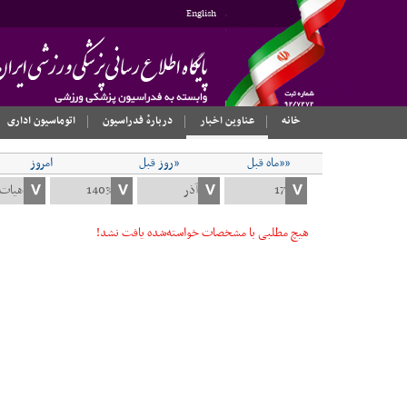
English
خانه
عناوین اخبار
دربارهٔ فدراسیون
اتوماسیون اداری
««ماه قبل
«روز قبل
امروز
هیچ مطلبی با مشخصات خواسته‌شده یافت نشد!