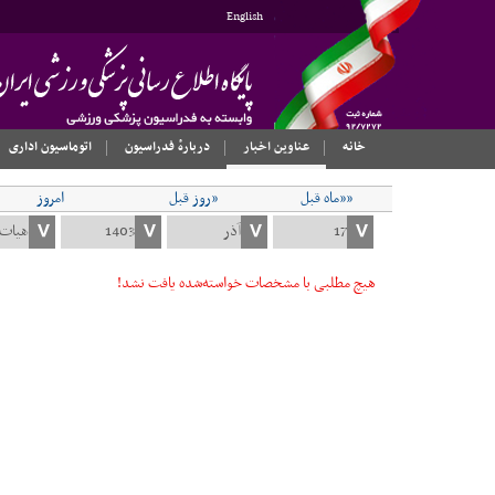
English
خانه
عناوین اخبار
دربارهٔ فدراسیون
اتوماسیون اداری
««ماه قبل
«روز قبل
امروز
هیچ مطلبی با مشخصات خواسته‌شده یافت نشد!