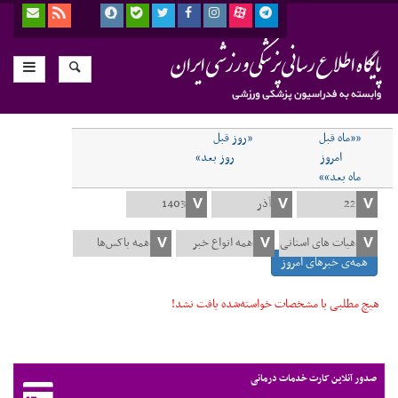
««ماه قبل
«روز قبل
امروز
روز بعد»
ماه بعد»»
همه‌ی خبرهای امروز
هیچ مطلبی با مشخصات خواسته‌شده یافت نشد!
صدور آنلاین کارت خدمات درمانی