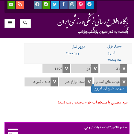
««ماه قبل
«روز قبل
امروز
روز بعد»
ماه بعد»»
همه‌ی خبرهای امروز
هیچ مطلبی با مشخصات خواسته‌شده یافت نشد!
صدور آنلاین کارت خدمات درمانی