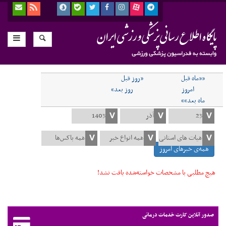
««ماه قبل
«روز قبل
امروز
روز بعد»
ماه بعد»»
همه‌ی خبرهای امروز
هیچ مطلبی با مشخصات خواسته‌شده یافت نشد!
صدور آنلاین کارت خدمات درمانی