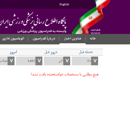
English
خانه
عناوین اخبار
دربارهٔ فدراسیون
اتوماسیون اداری
««ماه قبل
«روز قبل
امروز
هیچ مطلبی با مشخصات خواسته‌شده یافت نشد!