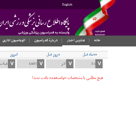
English
خانه
عناوین اخبار
دربارهٔ فدراسیون
اتوماسیون اداری
««ماه قبل
«روز قبل
امروز
هیچ مطلبی با مشخصات خواسته‌شده یافت نشد!