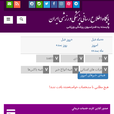
««ماه قبل
«روز قبل
امروز
روز بعد»
ماه بعد»»
همه‌ی خبرهای امروز
هیچ مطلبی با مشخصات خواسته‌شده یافت نشد!
صدور آنلاین کارت خدمات درمانی