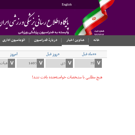
English
خانه
عناوین اخبار
دربارهٔ فدراسیون
اتوماسیون اداری
««ماه قبل
«روز قبل
امروز
هیچ مطلبی با مشخصات خواسته‌شده یافت نشد!