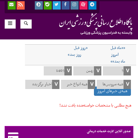
««ماه قبل
«روز قبل
امروز
روز بعد»
ماه بعد»»
همه‌ی خبرهای امروز
هیچ مطلبی با مشخصات خواسته‌شده یافت نشد!
صدور آنلاین کارت خدمات درمانی