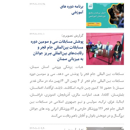
۱۴۰۳-۱۱-۰۷ ۱۱:۲۸
برنامه دوره های
آموزشی
۱۴۰۳-۱۱-۰۷ ۱۱:۰۱
گزارش تصویری/
پوشش مسابقات سی و سومین دوره
مسابقات بین‌المللی جام فجر و
رقابت‌های بین‌المللی سِریز جوانان
به میزبانی سمنان
هیات پزشکی ورزشی استان سمنان،
مسابقات بین المللی جام فجر را پوشش می دهد. سی و سومین دوره
مسابقات بین المللی جام فجر از ۴ بهمن الی ۱۴بهمن ماه در سالن غدیر
سمنان با حضور ۱۸ کشور،چین تایپه، اسکاتلند، تایلند، اوگاندا، افغانستان،
بلغارستان، کانادا، هند، امارات، مالزی، آذربایجان، اندونزی، قزاقستان،
ایتالیا، عراق، ترکیه، سوئیس و تیم جمهوری اسلامی در مسابقات بین
المللی جام فجر ۱۲۶ ورزشکار خارجی و ۸۴ ورزشکار ایرانی رده های جوانان
بزرگسال و در دوبخش بانوان و آقایان باهم رقابت می‌کنند
۱۴۰۳-۱۱-۰۷ ۰۹:۴۰
/فیلم آموزشی/