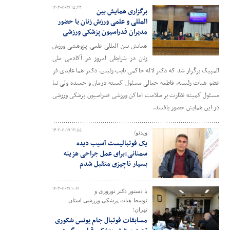
۱۴۰۳-۱۱-۲۹ ۱۵:۴۳
برگزاری همایش بین
المللی و علمی ورزش زنان با حضور
مدیران فدراسیون پزشکی ورزشی
همایش بین المللی علمی پژوهشی ورزش
زنان در شرایطی امروز در آکادمی ملی
المپیک برگزار شد که دکتر لاله حاکمی نایب رئیس، دکتر هما عابدی فر
عضو هیات رئیسه، فاطمه جمالی مسئول کمیته درمان و حمیده ولی نیا
مسئول کمیته نظارت بر سلامت اماکن ورزشی فدراسیون پزشکی ورزشی
در این همایش حضور یافتند.
۱۴۰۳-۱۱-۲۹ ۱۲:۵۵
ویدئو/
یک فوتبالیست آسیب دیده
سمنانی:برای عمل جراحی هزینه
بسیار ناچیزی متقبل شدم
۱۴۰۳-۱۱-۲۹ ۱۰:۴۱
با دستور دکنر نوروزی و
توسط هیات پزشکی ورزشی استان
تهران؛
مسابقات فوتبال جام یونس شکوری