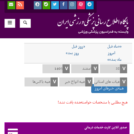
««ماه قبل
«روز قبل
امروز
روز بعد»
ماه بعد»»
همه‌ی خبرهای امروز
هیچ مطلبی با مشخصات خواسته‌شده یافت نشد!
صدور آنلاین کارت خدمات درمانی