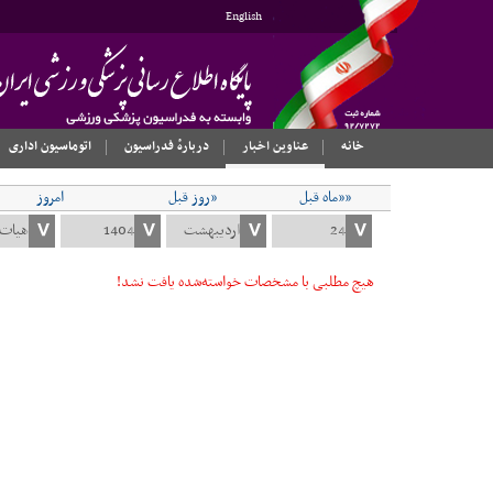
English
خانه
عناوین اخبار
دربارهٔ فدراسیون
اتوماسیون اداری
««ماه قبل
«روز قبل
امروز
هیچ مطلبی با مشخصات خواسته‌شده یافت نشد!