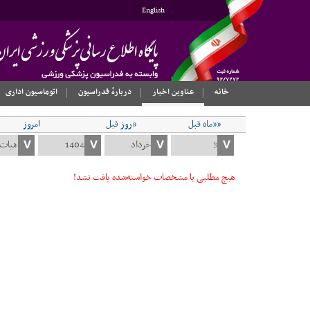
English
خانه
عناوین اخبار
دربارهٔ فدراسیون
اتوماسیون اداری
««ماه قبل
«روز قبل
امروز
هیچ مطلبی با مشخصات خواسته‌شده یافت نشد!