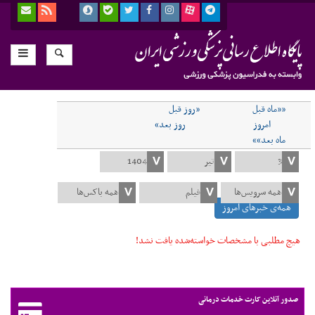
««ماه قبل
«روز قبل
امروز
روز بعد»
ماه بعد»»
همه‌ی خبرهای امروز
هیچ مطلبی با مشخصات خواسته‌شده یافت نشد!
صدور آنلاین کارت خدمات درمانی