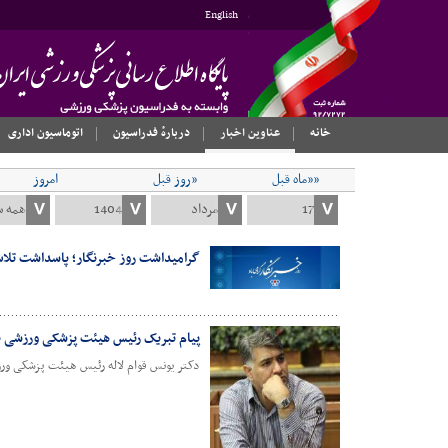
English
خانه
عناوین اخبار
دربارهٔ فدراسیون
اتوماسیون اداری
««ماه قبل
«روز قبل
امروز
گرامیداشت روز خبرنگار؛ پاسداشت تلاش
پیام تبریک رئیس هیئت پزشکی ورزشی ب
دکتر یونس قوام لاله رئیس هیئت پزشکی ورزش